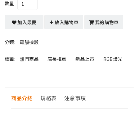
數量
加入最愛
放入購物車
我的購物車
分類:
電腦機殼
標籤:
熱門商品
店長推薦
新品上市
RGB燈光
商品介紹
規格表
注意事項
<<購買前請注意>>
收到商品後，請先檢查零件是否齊全無瑕疵，再進行