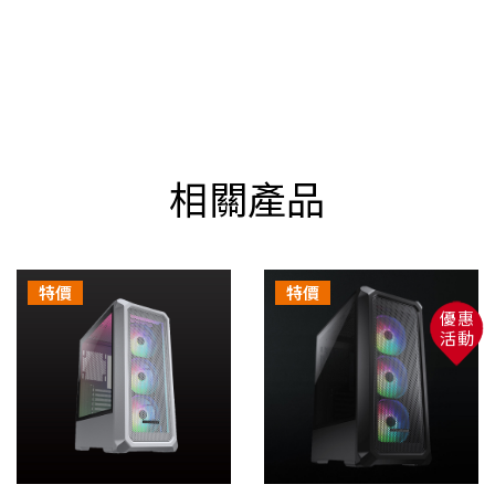
組裝。
商品經組裝後若辦理退貨，因拆解必須破壞零組件，
會依民法第 259 條第 6 款規定，收取賠償。
※配送注意事項：
貨運司機＂只＂配送至平面［一
樓］(請體恤司機須自行負擔罰單，故有電梯也無法
相關產品
送上樓)
溫馨提醒
此商品需要有DIY組裝的能力，請自行斟酌對商品的
特價
特價
組裝認知！
優惠
注意事項：
活動
1.若因組裝方式錯誤造成損壞需自行負擔零件更換的
費用。
2.如組裝後不滿意想辦理退貨，因本系列產品部分零
件是一次性組裝，無法回收使用，需要自行負擔此零
件費用和產品整新費用。