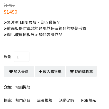
$1790
$1490
➤緊湊型 MINI機殼，卻五臟俱全
➤前面板提供卓越的通風並保留獨特的視覺形象
➤鋼化玻璃側板展示獨特裝機作品
數量
加入最愛
放入購物車
我的購物車
分類:
電腦機殼
標籤:
熱門商品
店長推薦
活動促銷
RGB燈光