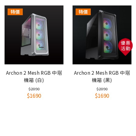
此商品需要有DIY組裝的能力，請自行斟酌對商品的
特價
特價
組裝認知！
注意事項：
1.若因組裝方式錯誤造成損壞需自行負擔零件更換的
費用。
優惠
2.如組裝後不滿意想辦理退貨，因本系列產品部分零
活動
件是一次性組裝，無法回收使用，需要自行負擔此零
件費用和產品整新費用。
Archon 2 Mesh RGB 中塔
Archon 2 Mesh RGB 中塔
機箱 (白)
機箱 (黑)
$2090
$2090
$1690
$1690