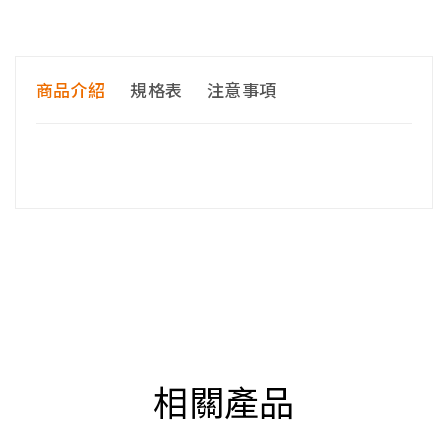
商品介紹
規格表
注意事項
<<購買前請注意>>
收到商品後，請先檢查零件是否齊全無瑕疵，再進行
組裝。
商品經組裝後若辦理退貨，因拆解必須破壞零組件，
會依民法第 259 條第 6 款規定，收取賠償。
※配送注意事項：
貨運司機＂只＂配送至平面［一
樓］(請體恤司機須自行負擔罰單，故有電梯也無法
相關產品
送上樓)
溫馨提醒