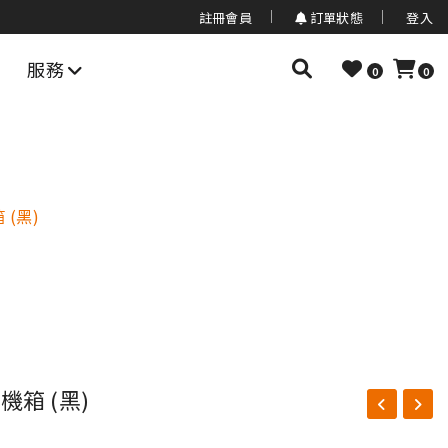
註冊會員
訂單狀態
登入
服務
0
0
 (黑)
塔機箱 (黑)