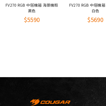
FV270 RGB 中塔機箱 海景機殼
FV270 RGB 中塔機
散熱風扇系統
黑色
白色
電源蓋
$5590
$5690
背板
前板
背板
預裝風扇
轉速
接頭規格
最高風扇安裝數量
前板
可安裝水冷系統
上蓋