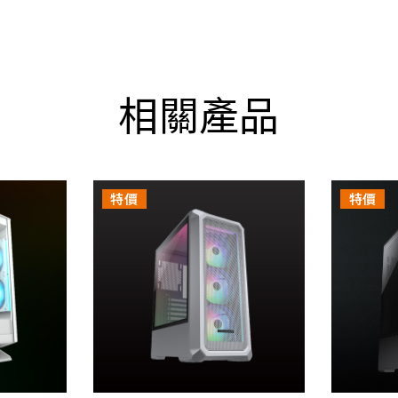
請體恤司機須自行負擔罰單，故有電梯也無法送上樓)
Mini ITX / Micro ATX / ATX / CEB / E-ATX
240 x 496 x 465 (mm)
裝認知！
9.4 x 19.5 x 18.3 (in)
相關產品
用。
Type C Gen 2 (Key A 20-pin connector) x 1, USB 3.0 x 2
是一次性組裝，無法回收使用，需要自行負擔此零件費用和產品
USB 2.0 x 1, 4 極耳機孔 x 1, RGB 燈效鍵
2
特價
特價
2 (內附2個SSD硬碟架)
7+3
是
120mm x 3 / 140mm x 2
120mm x 3 / 140mm x 2