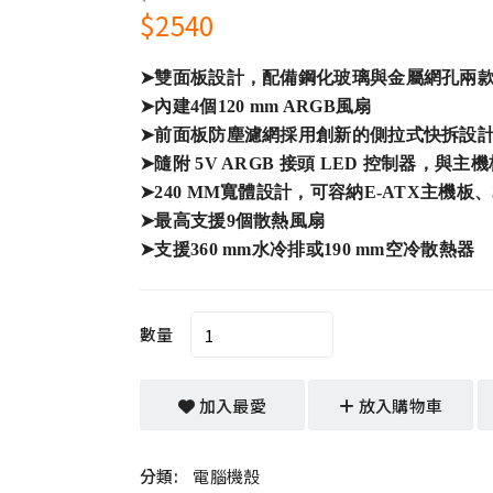
$2540
➤雙面板設計，配備鋼化玻璃與金屬網孔兩
➤內建4個120 mm ARGB風扇
➤前面板防塵濾網採用創新的側拉式快拆設
➤隨附 5V ARGB 接頭 LED 控制器，與
➤240 MM寬體設計，可容納E-ATX主機板、
➤最高支援9個散熱風扇
➤支援360 mm水冷排或190 mm空冷散熱器
數量
加入最愛
放入購物車
分類:
電腦機殼