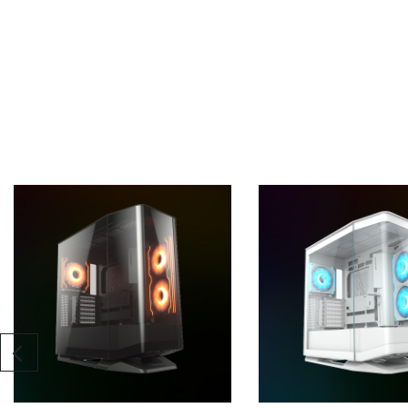
※配送注意事項：
貨運司機＂只＂配送至平面［一樓］(
主機板類型
溫馨提醒
尺寸 (寬x高x深)
此商品需要有DIY組裝的能力，請自行斟酌對商品的組
注意事項：
1.若因組裝方式錯誤造成損壞需自行負擔零件更換的費
I/O 接孔
2.如組裝後不滿意想辦理退貨，因本系列產品部分零件
3.5" 硬碟槽
2.5" 硬碟槽
擴充插槽
支援顯卡垂直安裝
前板
上蓋