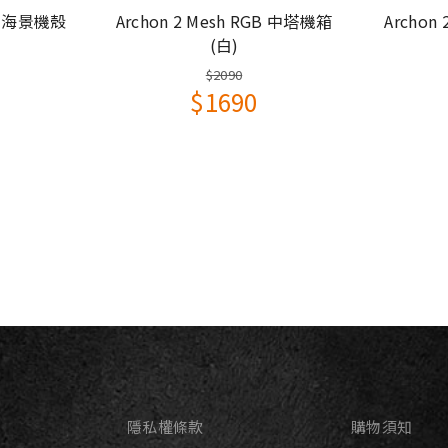
箱 海景機殼
Archon 2 Mesh RGB 中塔機箱
Archon
(白)
120mm x 2
$2090
120mm x 1 / 140mm x 1
$1690
120mm ARGB fan x 3
120mm ARGB fan x 1
1000 RPM
5V 3 Pin (ARGB) / 3 Pin (Fan)
9個
*360mm / 280mm / 240 mm / 140 mm / 120mm
*360mm / 280mm / 240 mm / 140 mm / 120mm
隱私權條款
購物須知