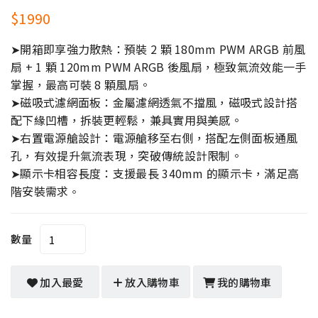
$1990
➤開箱即享強力散熱：預裝 2 顆 180mm PWM ARGB 前風
扇 + 1 顆 120mm PWM ARGB 後風扇，極致氣流效能一手
掌握，最高可裝 8 顆風扇。
➤磁吸式濾網面板：金屬濾網透氣不擋風，磁吸式設計搭
配下緣凹槽，拆裝更輕鬆，兼具實用與美感。
➤右置電源艙設計：電源艙移至右側，搭配左側面板通風
孔，有效提升氣流表現，突破傳統設計限制。
➤顯示卡相容長度：支援最長 340mm 的顯示卡，滿足高
階安裝需求
。
數量
加入最愛
放入購物車
我的購物車