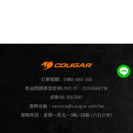
訂單相關：
0980-080-168
商品問題請加官網LINE ID：
COUGAR.TW
或撥
06-3557567
服務信箱：
service@cougar.com.tw
服務時段：星期一至五，9點~18點 (六日公休)