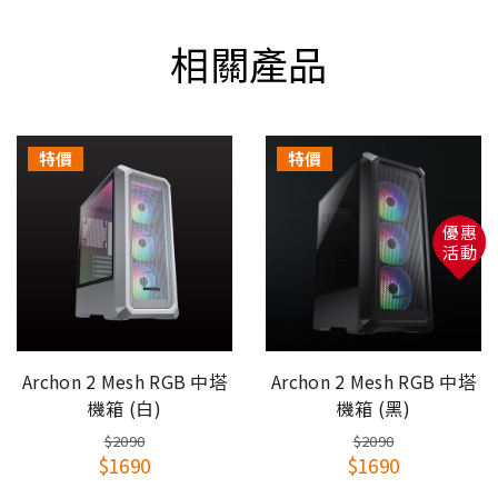
樓］(請體恤司機須自行負擔罰單，故有電梯也無法
相關產品
送上樓)
溫馨提醒
此商品需要有DIY組裝的能力，請自行斟酌對商品的
特價
特價
組裝認知！
注意事項：
1.若因組裝方式錯誤造成損壞需自行負擔零件更換的
優惠
費用。
活動
2.如組裝後不滿意想辦理退貨，因本系列產品部分零
件是一次性組裝，無法回收使用，需要自行負擔此零
件費用和產品整新費用。
Archon 2 Mesh RGB 中塔
Archon 2 Mesh RGB 中塔
機箱 (白)
機箱 (黑)
$2090
$2090
$1690
$1690