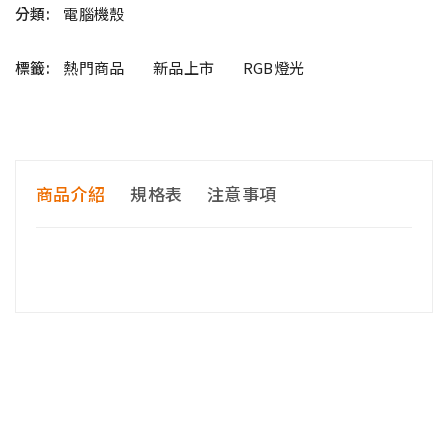
分類:
電腦機殼
標籤:
熱門商品
新品上市
RGB燈光
商品介紹
規格表
注意事項
<<購買前請注意>>
收到商品後，請先檢查零件是否齊全無瑕疵，再進行
組裝。
商品經組裝後若辦理退貨，因拆解必須破壞零組件，
會依民法第 259 條第 6 款規定，收取賠償。
※配送注意事項：
貨運司機＂只＂配送至平面［一