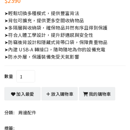
$2390
➤輕鬆切換多種模式，提供豐富背法
➤背包可擴充，提供更多空間收納物品
➤多隔層與收納袋，確保物品井然有序且得到保護
➤符合人體工學設計，提升舒適感與安全性
➤防竊後背設計和隱藏式背帶口袋，保障貴重物品
➤內建 USB-A 轉接口，隨時隨地為你的設備充電
➤防水外層，保護裝備免受天氣影響
數量
加入最愛
放入購物車
我的購物車
分類:
周邊配件
標籤: