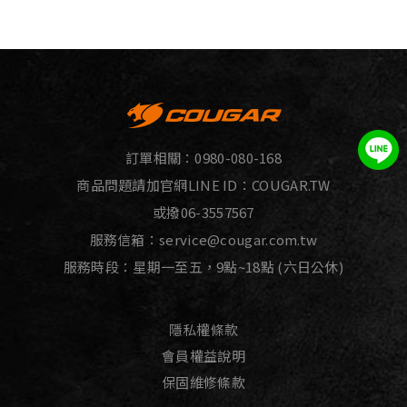
訂單相關：
0980-080-168
商品問題請加官網LINE ID：
COUGAR.TW
或撥
06-3557567
服務信箱：
service@cougar.com.tw
服務時段：星期一至五，9點~18點 (六日公休)
隱私權條款
會員權益說明
保固維修條款