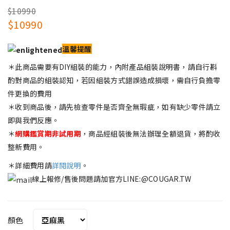
$10990
$10990
溫馨提醒
＊此商品需要有DIY組裝的能力，內附產品組裝說明書，請自行斟
酌對商品的組裝認知，若因組裝方式錯誤造成損壞，需自行負擔零
件更換的費用
＊收到商品後，請先檢查零件是否齊全無瑕疵，如有缺少零件請立
即與我們反應。
＊
網購
鑑賞期非試用期
，商品經組裝後無法辦理全額退貨，將酌收
整新費用。
＊詳細費用請
詳閱說明
。
線上報修/售後問題請加官方LINE:@COUGAR.TW
顏色