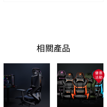
收到商品後，請先檢查零件是否齊全無瑕疵，再進行
組裝。
商品經組裝後若辦理退貨，因拆解必須破壞零組件，
會依民法第 259 條第 6 款規定，收取賠償。
溫馨提醒
此商品需要有DIY組裝的能力，請自行斟酌對商品的
相關產品
組裝認知！
注意事項：
1.若因組裝方式錯誤造成損壞需自行負擔零件更換的
費用。
2.如組裝後不滿意想辦理退貨，因本系列產品部分零
優惠
件是一次性組裝，無法回收使用，需要自行負擔此零
活動
件費用和產品整新費用。