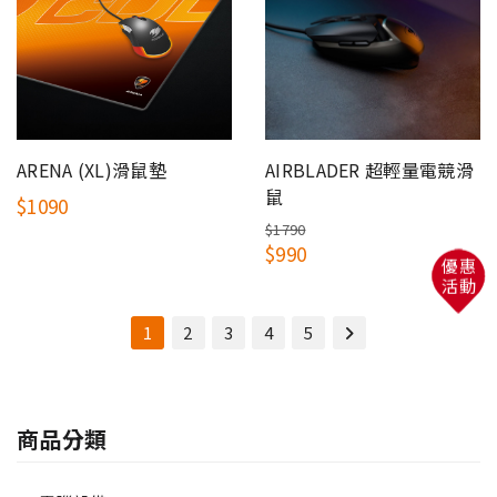
ARENA (XL)滑鼠墊
AIRBLADER 超輕量電競滑
鼠
$1090
$1790
$990
優惠
活動
1
2
3
4
5
商品分類