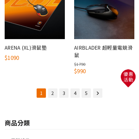
ARENA (XL)滑鼠墊
AIRBLADER 超輕量電競滑
鼠
$1090
$1790
$990
優惠
活動
1
2
3
4
5
商品分類