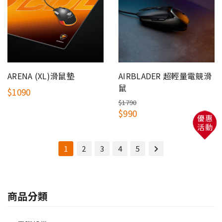
ARENA (XL)滑鼠墊
AIRBLADER 超輕量電競滑
鼠
$1090
$1790
$990
優惠
活動
1
2
3
4
5
商品分類