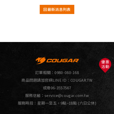
回最新消息列表
優惠
活動
訂單相關：
0980-080-168
商品問題請加官網LINE ID：
COUGAR.TW
或撥
06-3557567
服務信箱：
service@cougar.com.tw
服務時段：星期一至五，9點~18點 (六日公休)