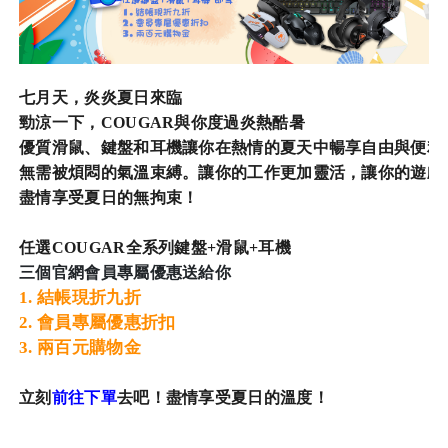
七月天，炎炎夏日來臨

勁涼一下，COUGAR與你度過炎熱酷暑

優質滑鼠、鍵盤和耳機讓你在熱情的夏天中暢享自由與便利

無需被煩悶的氣溫束縛。讓你的工作更加靈活，讓你的遊戲更
盡情享受夏日的無拘束！

任選COUGAR全系列鍵盤+滑鼠+耳機 
三個官網會員專屬優惠送給你 
1. 結帳現折九折

2. 會員專屬優惠折扣

3. 兩百元購物金
立刻
前往下單
去吧！盡情享受夏日的溫度！